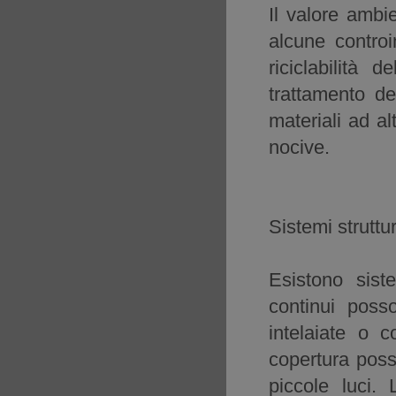
Il valore ambi
alcune controi
riciclabilità
trattamento de
materiali ad a
nocive.
Sistemi struttur
Esistono siste
continui poss
intelaiate o c
copertura poss
piccole luci.