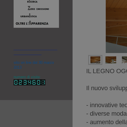
______________________
______________
sito on line dal 30 marzo
2013
IL LEGNO OG
numero di visite:
Il nuovo svilup
- innovative te
- diverse modali
- aumento dell