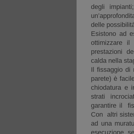
degli impiant
un’approfondit
delle possibilit
Esistono ad es
ottimizzare il
prestazioni de
calda nella st
Il fissaggio di
parete) è facil
chiodatura e in
strati incroc
garantire il fi
Con altri siste
ad una muratur
esecuzione sen