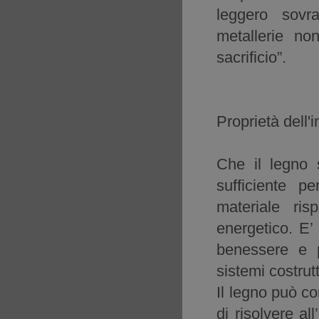
leggero sovr
metallerie no
sacrificio”.
Proprietà dell'
Che il legno 
sufficiente p
materiale ris
energetico. E’ 
benessere e p
sistemi costrutt
Il legno può co
di risolvere al